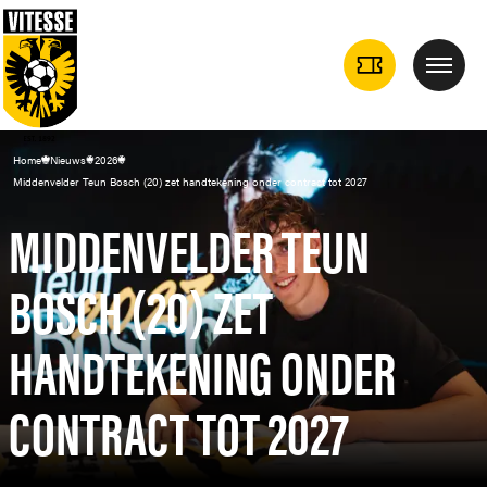
TICKETS
Menu
DROPDOWN
Home
Nieuws
2026
Middenvelder Teun Bosch (20) zet handtekening onder contract tot 2027
MIDDENVELDER TEUN
BOSCH (20) ZET
HANDTEKENING ONDER
CONTRACT TOT 2027