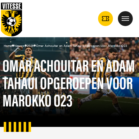
TICKETS
Menu
DROPDOWN
Home
Nieuws
2026
Omar Achouitar en Adam Tahaui opgeroepen voor Marokko O23
OMAR ACHOUITAR EN ADAM
TAHAUI OPGEROEPEN VOOR
MAROKKO O23